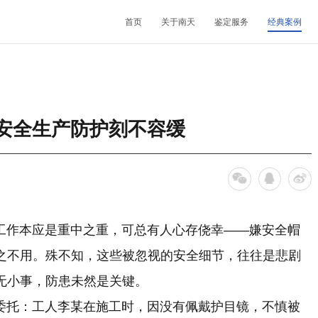
首页
关于南天
鉴定服务
经典案例
机构简介
鉴定范围
法医类鉴定
南天动态
中心简介
发展历程
鉴定指南
物证类鉴定
通知公告
开放课题
 安全生产防护刻不容缓
核心团队
法规标准
声像资料类鉴定
行业动态
联系我们
机构文化
文件形成时间鉴定
作本应是重中之重，可总有人心存侥幸——嫌安全帽
之不用。殊不知，这些被忽视的安全细节，往往是悲剧
无小事，防患未然是关键。
托：工人李某在施工时，因没有佩戴护目镜，不慎被