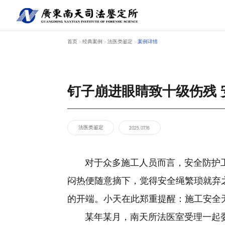
首页
经典案例
法医类鉴定
案例详情
>
>
>
钉子崩进眼睛致十级伤残
关于南天
鉴定服务
经典案例
新闻资讯
工程中心
法医类鉴定
2025.07.16
对于众多施工人员而言，安全防护工
闷热便随意摘下，觉得安全绳繁琐就弃
的开端。小天在此郑重提醒：施工安全
某年某月，南天所法医室受理一起委