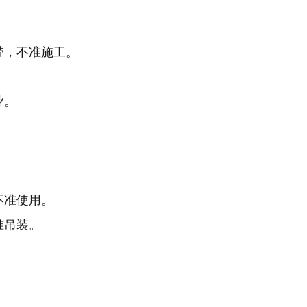
。
带，不准施工。
。
业。
。
不准使用。
准吊装。