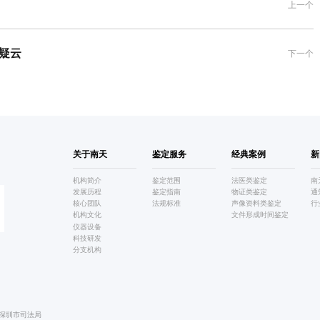
上一个
驾疑云
下一个
关于南天
鉴定服务
经典案例
新
机构简介
鉴定范围
法医类鉴定
南
发展历程
鉴定指南
物证类鉴定
通
核心团队
法规标准
声像资料类鉴定
行
机构文化
文件形成时间鉴定
仪器设备
科技研发
分支机构
深圳市司法局