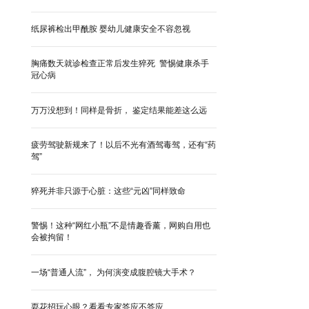
纸尿裤检出甲酰胺 婴幼儿健康安全不容忽视
胸痛数天就诊检查正常后发生猝死 警惕健康杀手
冠心病
万万没想到！同样是骨折， 鉴定结果能差这么远
疲劳驾驶新规来了！以后不光有酒驾毒驾，还有“药
驾”
猝死并非只源于心脏：这些“元凶”同样致命
警惕！这种“网红小瓶”不是情趣香薰，网购自用也
会被拘留！
一场“普通人流”， 为何演变成腹腔镜大手术？
耍花招玩心眼？看看专家答应不答应