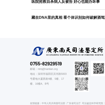
医院抢救自杀病人反被告 好心也能办坏事
藏在DNA里的真相 看个体识别如何破解酒
0755-82929519
邮箱：ntmj@nantian.org
地址：深圳市福田区滨河路5003
号爱地大厦西座4楼、5楼、17
楼、16楼A、B号
友情链接：
中华人民共和国司法部
广东省司法厅
司法鉴定科学研究院