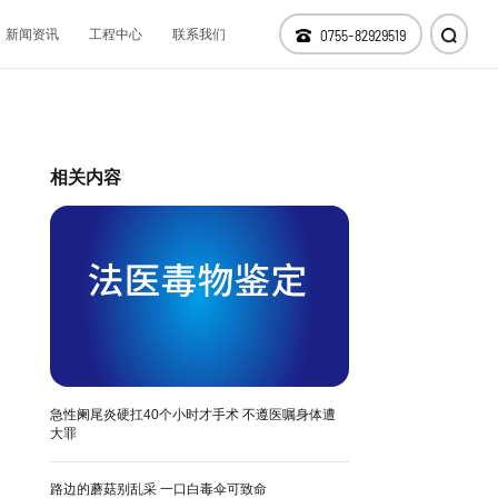
新闻资讯
工程中心
联系我们
0755-82929519
仪器设备
科技研发
相关内容
分支机构
急性阑尾炎硬扛40个小时才手术 不遵医嘱身体遭
大罪
路边的蘑菇别乱采 一口白毒伞可致命