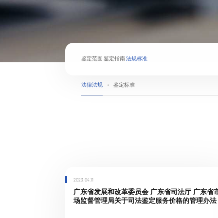
鉴定范围
鉴定指南
法规标准
法律法规
鉴定标准
2023.04.11
广东省发展和改革委员会 广东省司法厅 广东省
场监督管理局关于司法鉴定服务价格的管理办法