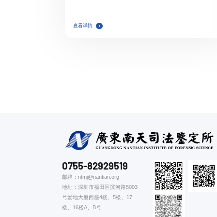
查看详情
0755-82929519
邮箱：ntmj@nantian.org
地址：深圳市福田区滨河路5003
号爱地大厦西座4楼、5楼、17
楼、16楼A、B号