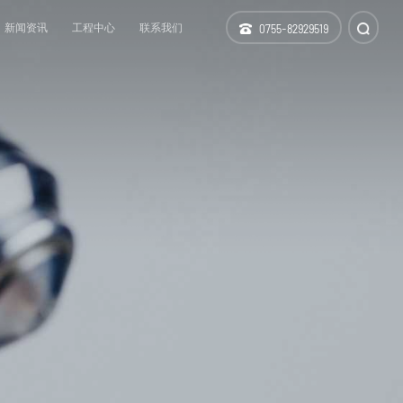
新闻资讯
工程中心
联系我们
0755-82929519
仪器设备
科技研发
分支机构