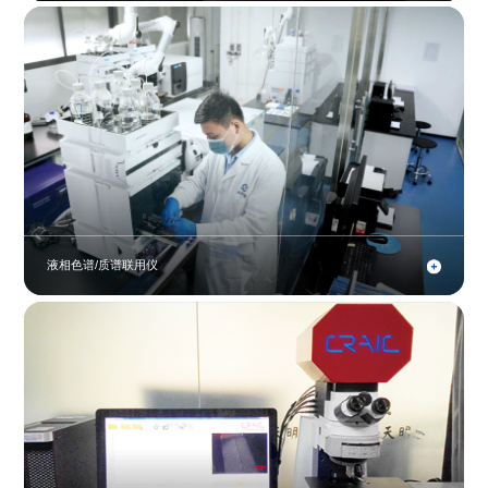
液相色谱/质谱联用仪