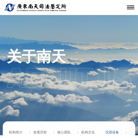
机构简介
鉴定范围
法医类鉴定
南天动态
中心简介
仪器设备
发展历程
鉴定指南
物证类鉴定
通知公告
开放课题
科技研发
关于南天
鉴定服务
经典案例
新闻资讯
工程中心
核心团队
法规标准
声像资料类
行业动态
联系我们
分支机构
鉴定
机构文化
文件形成时
关于南天
间鉴定
机构简介
发展历程
核心团队
机构文化
仪器设备