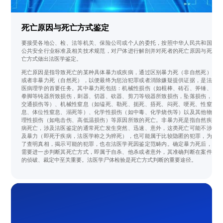
死亡原因与死亡方式鉴定
要接受各地公、检、法等机关、保险公司或个人的委托，按照中华人民共和国
公共安全行业标准及相关技术规范，对尸体进行解剖并对死者的死亡原因与死
亡方式做出法医学鉴定。
死亡原因是指导致死亡的某种具体暴力或疾病，通过区别暴力死（非自然死）
或者非暴力死（自然死），以便最终为惩治犯罪或者消除嫌疑提供证据，是法
医病理学的首要任务。其中暴力死包括：机械性损伤（如棍棒、砖石、斧锤、
拳脚等钝器所致损伤，刺器、切器、砍器、剪刀等锐器所致损伤，坠落损伤，
交通损伤等）、机械性窒息（如缢死、勒死、扼死、捂死、闷死、哽死、性窒
息、体位性窒息、溺死等）、化学性损伤（如中毒、化学烧伤等）以及其他物
理性损伤（如电击伤、高低温损伤）等原因所致的死亡。非暴力死是指自然疾
病死亡，涉及法医鉴定的通常死亡发生突然、迅速、意外，这类死亡可能不涉
及暴力（即死于疾病，法医学称之为猝死），也可能属于比较隐匿的犯罪，为
了查明真相，揭示可能的犯罪，也在法医学死因鉴定范畴内。确定暴力死后，
需要进一步判断其死亡方式，即属于自杀、他杀或者意外，其准确判断在案件
的侦破、裁定中至关重要。法医学尸体检验是死亡方式判断的重要途径。