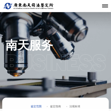
机构简介
鉴定范围
法医类鉴定
南天动态
中心简介
仪器设备
发展历程
鉴定指南
物证类鉴定
通知公告
开放课题
科技研发
关于南天
鉴定服务
经典案例
新闻资讯
工程中心
核心团队
法规标准
声像资料类
行业动态
联系我们
分支机构
鉴定
机构文化
文件形成时
南天服务
间鉴定
鉴定范围
鉴定指南
法规标准