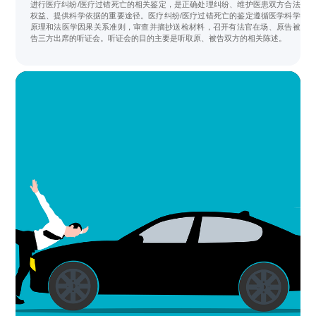
进行医疗纠纷/医疗过错死亡的相关鉴定，是正确处理纠纷、维护医患双方合法
权益、提供科学依据的重要途径。医疗纠纷/医疗过错死亡的鉴定遵循医学科学
原理和法医学因果关系准则，审查并摘抄送检材料，召开有法官在场、原告被
告三方出席的听证会。听证会的目的主要是听取原、被告双方的相关陈述。