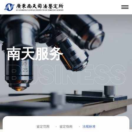
机构简介
鉴定范围
法医类鉴定
南天动态
中心简介
仪器设备
发展历程
鉴定指南
物证类鉴定
通知公告
开放课题
科技研发
关于南天
鉴定服务
经典案例
新闻资讯
工程中心
核心团队
法规标准
声像资料类
行业动态
联系我们
分支机构
鉴定
机构文化
文件形成时
南天服务
间鉴定
鉴定范围
鉴定指南
法规标准