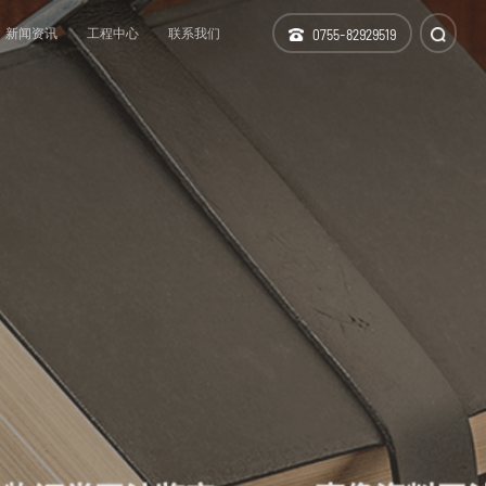
新闻资讯
工程中心
联系我们
0755-82929519
仪器设备
科技研发
分支机构