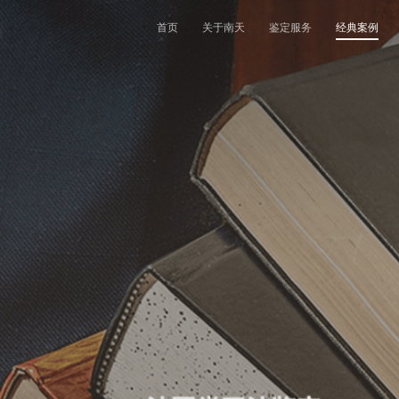
首页
关于南天
鉴定服务
经典案例
机构简介
鉴定范围
法医类鉴定
南天动态
中心简介
发展历程
鉴定指南
物证类鉴定
通知公告
开放课题
核心团队
法规标准
声像资料类鉴定
行业动态
联系我们
机构文化
文件形成时间鉴定