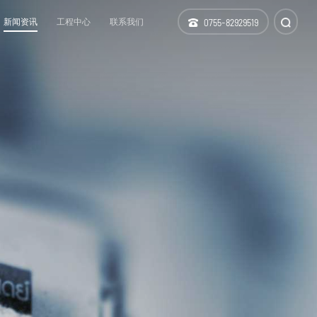
新闻资讯
工程中心
联系我们
0755-82929519
仪器设备
科技研发
分支机构