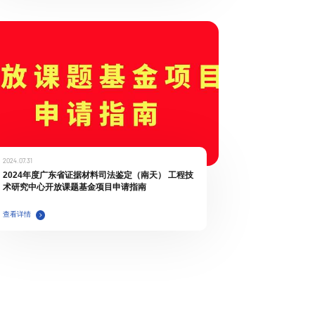
2024.07.31
2024年度广东省证据材料司法鉴定（南天） 工程技
术研究中心开放课题基金项目申请指南
查看详情