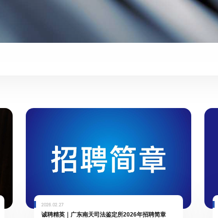
2026.02.27
诚聘精英｜广东南天司法鉴定所2026年招聘简章