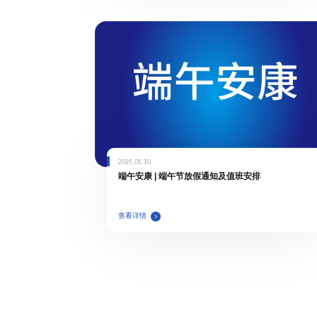
2025.05.30
端午安康 | 端午节放假通知及值班安排
查看详情