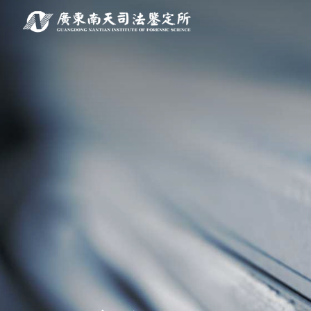
关于南天
鉴定服务
经典案例
新闻资讯
工程中心