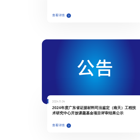
查看详情
2024.11.04
2024年度广东省证据材料司法鉴定（南天）工程技
术研究中心开放课题基金项目评审结果公示
查看详情