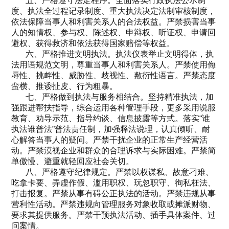
五、严格遵守法定程序。全面落实行政执法公示制
度、执法全过程记录制度、重大执法决定法制审核制度，
依法保障当事人和利害关系人的合法权益。严禁损害当事
人的知情权、参与权、陈述权、申辩权、听证权、申请回
避权、获得救济和依法获得国家赔偿等权益。
六、严格推进文明执法。执法仪表举止文明得体，执
法用语规范文明，尊重当事人和利害关系人。严禁使用侮
辱性、挑衅性、威胁性、歧视性、敷衍性语言。严禁态度
蛮横、推诿扯皮、行为粗暴。
七、严格做到执法与服务相结合。坚持精准执法，加
强跟进帮扶指导，综合运用各种管理手段，更多采用说服
教育、劝导示范、指导约谈、信息披露等方式。落实“谁
执法谁普法”普法责任制，加强释法说理，认真倾听、耐
心解答当事人的疑问。严禁干扰企业的正常生产经营活
动。严禁漠视企业和群众的合理诉求与实际困难。严禁简
单傲慢、避重就轻回应社会关切。
八、严格遵守纪律规定。严禁以权谋私、故意刁难、
吃拿卡要、弄虚作假、滥用职权、玩忽职守、徇私枉法、
打击报复。严禁从事有碍公正执法的活动。严禁违规从事
营利性活动。严禁违规向管理服务对象收取或摊派财物、
要求其提供服务。严禁干预执法活动、插手具体案件、过
问案情。