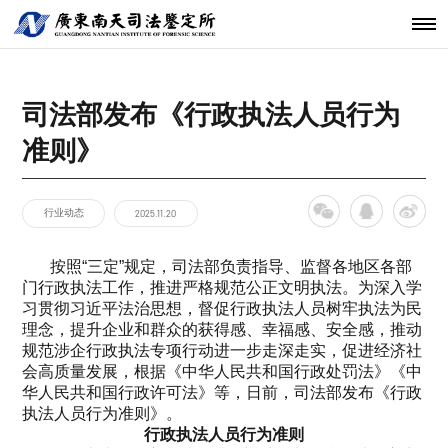
机构简介
鉴定范围
法医类鉴定
南天动态
中心简介
仪器设备
发展历程
鉴定指南
物证类鉴定
通知公告
开放课题
科技研发
关于南天
鉴定服务
经典案例
新闻资讯
工程中心
司法部发布《行政执法人员行为
核心团队
法规标准
声像资料类
行业动态
联系我们
分支机构
鉴定
准则》
机构文化
文件形成时
间鉴定
行业动态
2025.11.20
按照“三定”规定，司法部负责指导、监督各地区各部
门行政执法工作，推进严格规范公正文明执法。为深入学
习贯彻习近平法治思想，督促行政执法人员树牢执法为民
理念，提升企业和群众的获得感、幸福感、安全感，推动
规范涉企行政执法专项行动进一步走深走实，促进经济社
会高质量发展，根据《中华人民共和国行政处罚法》《中
华人民共和国行政许可法》等，日前，司法部发布《行政
执法人员行为准则》。
行政执法人员行为准则