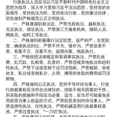
行政执法人员应当以习近平新时代中国特色社会主义
思想为指导，深入学习贯彻习近平法治思想，坚持党的全
面领导，坚持执法为民，坚持依法行政，坚持廉洁自律，
切实做到严格规范公正文明执法。
一、严格遵循职权法定。严禁无权执法、越权执法、
无证执法、借证执法。严禁第三方服务机构、辅助人员、
网格员、临时工等执法。
二、严格做到积极履行法定职责。该严则严，当宽则
宽，确保执法到位。严禁不作为、慢作为。严禁该查不
查、有案不立、压案不办、超期办案、拖延执行。
三、严格按照法律规定和客观事实执法。严禁乱收
费、乱罚款、乱检查、乱查封。严禁违规异地执法和趋利
性执法。严禁下达或变相下达罚没指标。严禁截留、坐收
坐支、私分或变相私分、占用、挪用所收取的费用或罚没
财物。
四、严格做到公正执法。坚持平等对待当事人。行使
行政裁量权应当符合法律目的，排除不相关因素的干扰，
所采取的措施和手段应当必要、适当，应当尽可能避免采
用损害当事人权益的方式。严禁刻意差别对待当事人。严
禁选择性执法、任性执法。严禁机械适用行政裁量权基
准。严禁过度执法、“一刀切”执法。