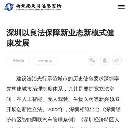
机构简介
鉴定范围
法医类鉴定
南天动态
中心简介
仪器设备
发展历程
鉴定指南
物证类鉴定
通知公告
开放课题
科技研发
关于南天
鉴定服务
经典案例
新闻资讯
工程中心
深圳以良法保障新业态新模式健
核心团队
法规标准
声像资料类
行业动态
联系我们
分支机构
鉴定
康发展
机构文化
文件形成时
间鉴定
行业动态
2023.05.26
建设法治先行示范城市的历史使命要求深圳率
先构建城市治理制度体系，尤其是要扩宽立法空
间，在人工智能、无人驾驶、生物医药等新兴领域
开展创新性立法。2022年，深圳相继出台《深圳经
济特区智能网联汽车管理条例》《深圳经济特区人