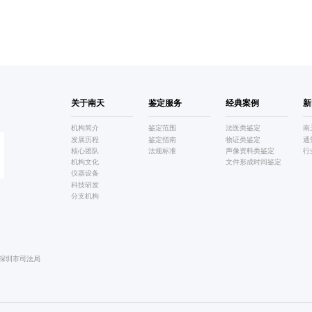
关于南天
鉴定服务
经典案例
新
机构简介
鉴定范围
法医类鉴定
南
发展历程
鉴定指南
物证类鉴定
通
核心团队
法规标准
声像资料类鉴定
行
机构文化
文件形成时间鉴定
仪器设备
科技研发
分支机构
深圳市司法局