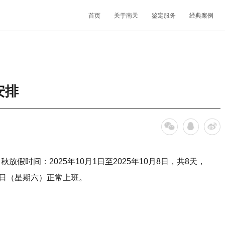
首页
关于南天
鉴定服务
经典案例
机构简介
鉴定范围
法医类鉴定
南天动态
中心简介
发展历程
鉴定指南
物证类鉴定
通知公告
开放课题
安排
核心团队
法规标准
声像资料类鉴定
行业动态
联系我们
机构文化
文件形成时间鉴定
时间：2025年10月1日至2025年10月8日，共8天，
月11日（星期六）正常上班。