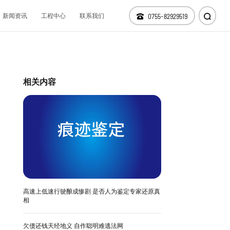
新闻资讯
工程中心
联系我们
0755-82929519
仪器设备
科技研发
相关内容
分支机构
高速上低速行驶酿成惨剧 是否人为鉴定专家还原真
相
欠债还钱天经地义 自作聪明难逃法网