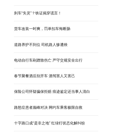
刹车“失灵”？铁证揭穿谎言！
货车改装一时爽，罚单扣车悔断肠
道路养护不到位 司机路人惨遭殃
电动自行车剐蹭致伤亡 严守交规安全出行
春节聚餐酒后别开车 酒驾害人又害己
保险公司怀疑骗保拒赔 痕迹鉴定还当事人清白
路怒症患者巅峰对决 网约车乘客极限自救
十字路口成“是非之地” 红绿灯状态化解纠纷