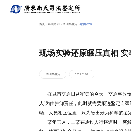
首页
经典案例
物证类鉴定
案例详情
>
>
>
现场实验还原碾压真相 实
关于南天
鉴定服务
经典案例
新闻资讯
工程中心
物证类鉴定
2026.01.09
在城市交通日益密集的今天，交通事故责任
人”为由推卸责任，此时就需要痕迹鉴定专
辆、人员相互位置，只为给出最为科学的鉴
某年某月，王某在通过人行横道时，突然