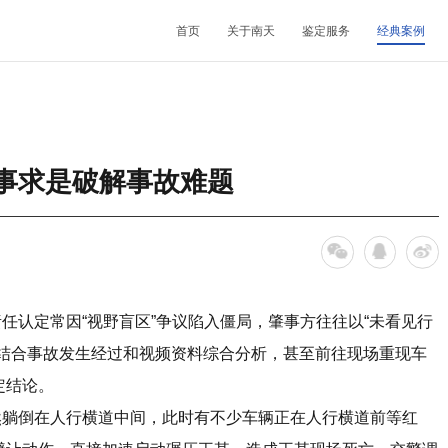
首页
关于南天
鉴定服务
经典案例
机构简介
鉴定范围
法医类鉴定
南天动态
中心简介
发展历程
鉴定指南
物证类鉴定
通知公告
开放课题
事求是破解事故难题
核心团队
法规标准
声像资料类鉴定
行业动态
联系我们
机构文化
文件形成时间鉴定
认定常因“视野盲区”争议陷入僵局，肇事方往往以“未看见行
家结合事故发生经过和视频资料综合分析，甚至前往现场重现车
定结论。
躺倒在人行横道中间，此时有不少车辆正在人行横道前等红