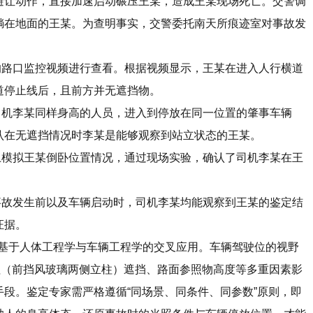
避让动作，直接加速启动碾压王某，造成王某现场死亡。交警调
躺在地面的王某。为查明事实，交警委托南天所痕迹室对事故发
路口监控视频进行查看。根据视频显示，王某在进入人行横道
道停止线后，且前方并无遮挡物。
机李某同样身高的人员，进入到停放在同一位置的肇事车辆
认在无遮挡情况时李某是能够观察到站立状态的王某。
模拟王某倒卧位置情况，通过现场实验，确认了司机李某在王
。
故发生前以及车辆启动时，司机李某均能观察到王某的鉴定结
证据。
基于人体工程学与车辆工程学的交叉应用。车辆驾驶位的视野
柱（前挡风玻璃两侧立柱）遮挡、路面参照物高度等多重因素影
段。鉴定专家需严格遵循“同场景、同条件、同参数”原则，即