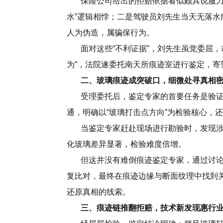
保险公司给出的拒赔依据看似颇具说服力：
水”逻辑相悖；二是驾驶员刘先生当天无落
人为伪造，属骗保行为。
面对这些“不利证据”，刘先生虽觉委屈，
为”，法院遂委托南天所痕迹室进行鉴定，寄
二、玻璃痕迹成突破口，细微处寻真相
受理委托后，鉴定专家的首要任务是验证
通，明确以“玻璃打击点方向”为检验核心，
当鉴定专家赶赴现场进行勘验时，发现涉
化玻璃差异显著，检验难度倍增。
但这并没有难倒痕迹鉴定专家，通过讨论
复比对，最终在痕迹边缘与断面纹理中找到
还原真相的线索。
三、痕迹链推翻拒赔，技术新发现惠行