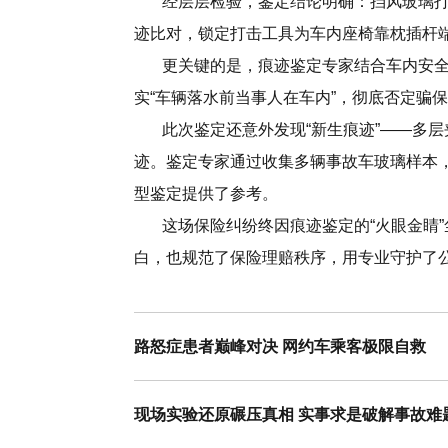
经层层检验，鉴定结论明确：挡风玻璃打击
迹比对，锁定打击工具为车内座椅靠枕插杆端
更关键的是，痕迹鉴定专家结合车内安全
实“车辆落水前当事人在车内”，彻底否定骗
此次鉴定还意外发现“新生痕迹”——多层
迹。鉴定专家通过收集多辆事故车玻璃样本
型鉴定提供了参考。
这场保险纠纷终因痕迹鉴定的“火眼金睛”
白，也规范了保险理赔秩序，用专业守护了
路怒症患者巅峰对决 网约车乘客极限自救
现场实验还原碾压真相 实事求是破解事故难