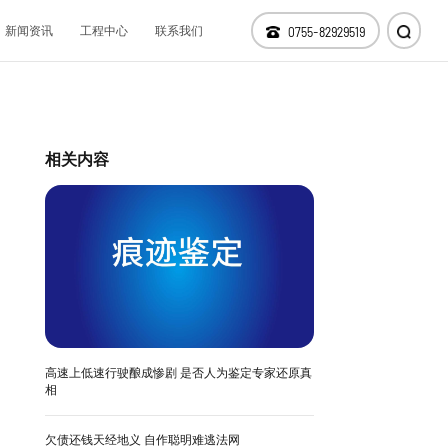
新闻资讯
工程中心
联系我们
0755-82929519
仪器设备
科技研发
相关内容
分支机构
高速上低速行驶酿成惨剧 是否人为鉴定专家还原真
相
欠债还钱天经地义 自作聪明难逃法网