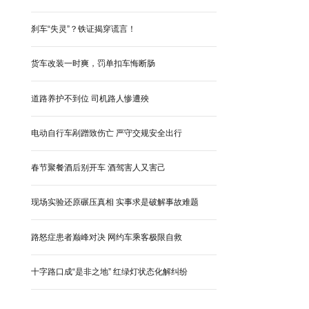
刹车“失灵”？铁证揭穿谎言！
货车改装一时爽，罚单扣车悔断肠
道路养护不到位 司机路人惨遭殃
电动自行车剐蹭致伤亡 严守交规安全出行
春节聚餐酒后别开车 酒驾害人又害己
现场实验还原碾压真相 实事求是破解事故难题
路怒症患者巅峰对决 网约车乘客极限自救
十字路口成“是非之地” 红绿灯状态化解纠纷