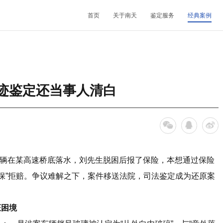
首页
关于南天
鉴定服务
经典案例
机构简介
鉴定范围
法医类鉴定
南天动态
中心简介
发展历程
鉴定指南
物证类鉴定
通知公告
开放课题
迹鉴定还当事人清白
核心团队
法规标准
声像资料类鉴定
行业动态
联系我们
机构文化
文件形成时间鉴定
车辆在某高速桥底落水，刘先生脱困后报了保险，本想通过保险
保”拒赔。争议难解之下，案件移送法院，司法鉴定成为还原案
证困境