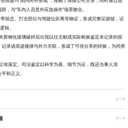
痕迹均“由内向外形成”，推翻了保险公司主张；同时通过痕
部，与“车内人员意外应急操作”场景吻合。
带状态、打击部位与驾驶位距离等物证，形成完整证据链，证
保逻辑。
夹胶钢化玻璃破碎后出现以往文献或实际检验鉴定未记录的痕
，记录该痕迹规律与外力关联，形成了可供分享的经验，为同类
尘埃落定。司法鉴定以科学为基、细节为证，既还当事人清
公平和正义。
上一个
题
下一个