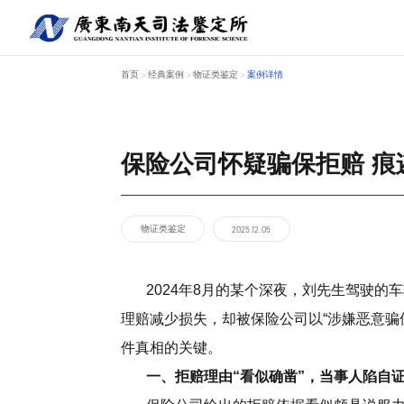
首页
经典案例
物证类鉴定
案例详情
>
>
>
保险公司怀疑骗保拒赔 痕
关于南天
鉴定服务
经典案例
新闻资讯
工程中心
物证类鉴定
2025.12.05
2024年8月的某个深夜，刘先生驾驶的
理赔减少损失，却被保险公司以“涉嫌恶意骗
件真相的关键。
一、拒赔理由“看似确凿”，当事人陷自