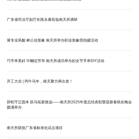
广东省司法厅副厅长陈永康莅临南天所调研
展专业风貌 树公信形象 南天所举办职业形象照拍摄活动
巧手串美好 巾帼绽芳华 南天所成功举办妇女节手串DIY活动
开工大吉 | 丙午马年，南天聚力再出发！
辞蛇守正固本 跃马拓新致远——南天所2025年度总结表彰暨迎新春联欢晚会
圆满举办
南天所获批广东省标准化试点项目