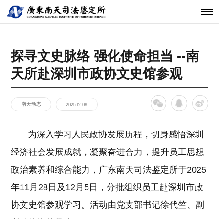
机构简介
鉴定范围
法医类鉴定
南天动态
中心简介
仪器设备
发展历程
鉴定指南
物证类鉴定
通知公告
开放课题
科技研发
关于南天
鉴定服务
经典案例
新闻资讯
工程中心
探寻文史脉络 强化使命担当 --南
核心团队
法规标准
声像资料类
行业动态
联系我们
分支机构
鉴定
天所赴深圳市政协文史馆参观
机构文化
文件形成时
间鉴定
南天动态
2025.12.09
为深入学习人民政协发展历程，切身感悟深圳
经济社会发展成就，凝聚奋进合力，提升员工思想
政治素养和综合能力，广东南天司法鉴定所于2025
年11月28日及12月5日，分批组织员工赴深圳市政
协文史馆参观学习。活动由党支部书记徐代竺、副