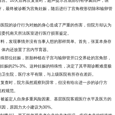
清宫。10天后再次复查时，超声提示宫底部仍有孕囊回声，医
疗，最终被诊断为宫角妊娠，随后进行了宫角楔形切除和输卵管
医院的诊疗行为对她的身心造成了严重的伤害，但院方却认为
院委托南天所法医室进行医疗损害鉴定。
料，发现事情并没有当事人想的那样简单。首先，张某本身存
，体内还放置了宫内节育器。
殊部位妊娠，胚胎种植在子宫与输卵管开口交界处的宫角部，
异位妊娠的2%-3%。这种妊娠的特殊性，决定了其早期诊断难度极
的卫生院，医疗水平有限，与上级医院有所存在差距。
复查时，院方虽然观察到异常，但没有给出进一步的诊疗方
流程规范。
被鉴定人自身多重风险因素、基层医院客观医疗水平及医方的
因，原因力大小建议为30%。