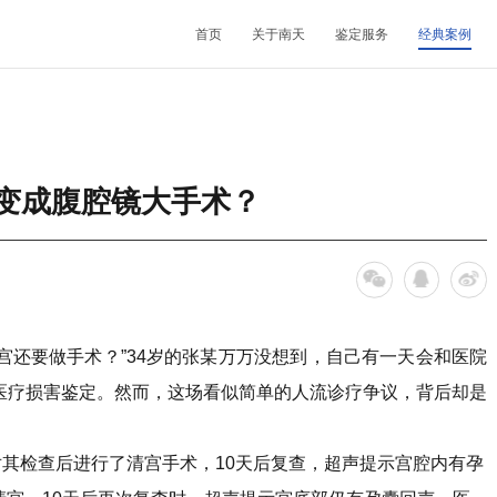
首页
关于南天
鉴定服务
经典案例
机构简介
鉴定范围
法医类鉴定
南天动态
中心简介
发展历程
鉴定指南
物证类鉴定
通知公告
开放课题
演变成腹腔镜大手术？
核心团队
法规标准
声像资料类鉴定
行业动态
联系我们
机构文化
文件形成时间鉴定
还要做手术？”34岁的张某万万没想到，自己有一天会和医院
医疗损害鉴定。然而，这场看似简单的人流诊疗争议，背后却是
检查后进行了清宫手术，10天后复查，超声提示宫腔内有孕