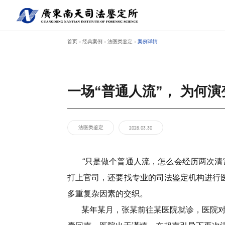
首页
经典案例
法医类鉴定
案例详情
>
>
>
一场“普通人流”， 为何
关于南天
鉴定服务
经典案例
新闻资讯
工程中心
法医类鉴定
2026.03.30
“只是做个普通人流，怎么会经历两次清宫
打上官司，还要找专业的司法鉴定机构进行
多重复杂因素的交织。
某年某月，张某前往某医院就诊，医院对其