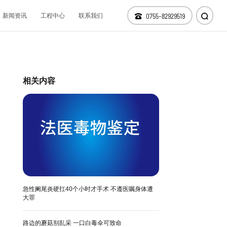
新闻资讯
工程中心
联系我们
0755-82929519
仪器设备
科技研发
相关内容
分支机构
急性阑尾炎硬扛40个小时才手术 不遵医嘱身体遭
大罪
路边的蘑菇别乱采 一口白毒伞可致命