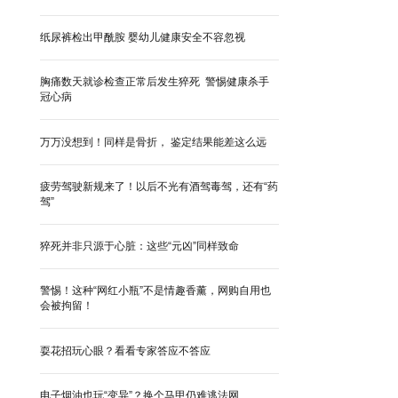
纸尿裤检出甲酰胺 婴幼儿健康安全不容忽视
胸痛数天就诊检查正常后发生猝死 警惕健康杀手
冠心病
万万没想到！同样是骨折， 鉴定结果能差这么远
疲劳驾驶新规来了！以后不光有酒驾毒驾，还有“药
驾”
猝死并非只源于心脏：这些“元凶”同样致命
警惕！这种“网红小瓶”不是情趣香薰，网购自用也
会被拘留！
耍花招玩心眼？看看专家答应不答应
电子烟油也玩“变异”？换个马甲仍难逃法网